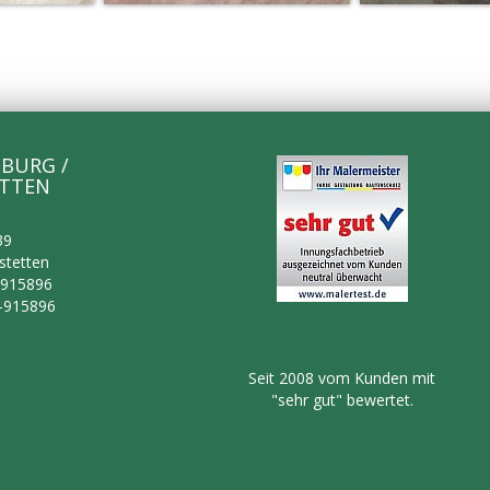
BURG /
TTEN
39
stetten
-915896
2-915896
Seit 2008 vom Kunden mit
"sehr gut" bewertet.