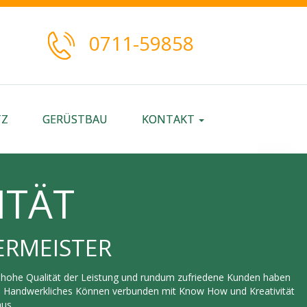
0711-59858
TZ
GERÜSTBAU
KONTAKT
ITÄT
ERMEISTER
, hohe Qualität der Leistung und rundum zufriedene Kunden haben
ät. Handwerkliches Können verbunden mit Know How und Kreativität
aus.