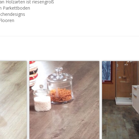
an Holzarten ist riesengroß
um Parkettboden
lächendesigns
Flooren