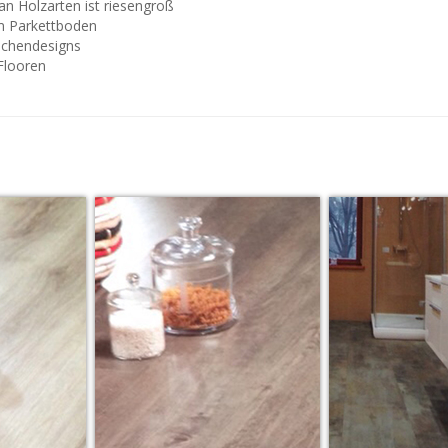
an Holzarten ist riesengroß
um Parkettboden
lächendesigns
Flooren