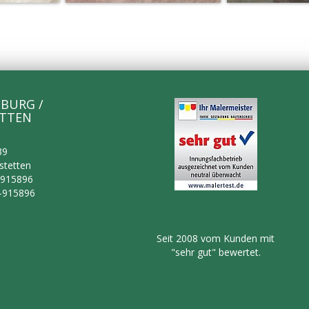
BURG /
TTEN
39
stetten
-915896
2-915896
Seit 2008 vom Kunden mit
"sehr gut" bewertet.