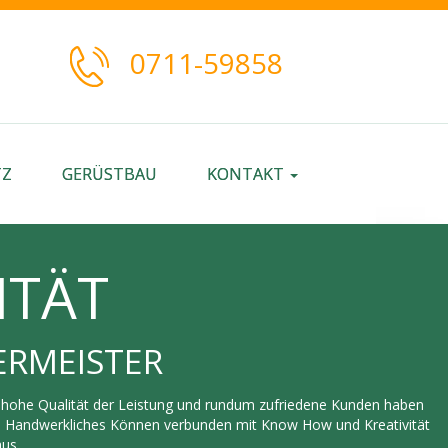
0711-59858
TZ
GERÜSTBAU
KONTAKT
ITÄT
ERMEISTER
, hohe Qualität der Leistung und rundum zufriedene Kunden haben
ät. Handwerkliches Können verbunden mit Know How und Kreativität
aus.